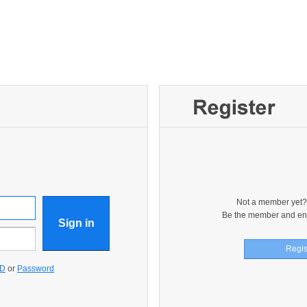
Not a member yet? 
Be the member and enj
Regis
ID
or
Password