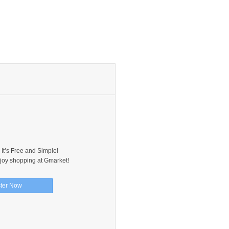
It’s Free and Simple!
oy shopping at Gmarket!
ter Now